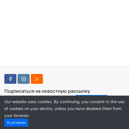
Подписаться на новостную рассылку
Our website uses cookies. By continuing, you consent to the use
of cookies on your device, unless you have disabled them from
your browser.
Powered by
PHP Pro Bid
. ©2026 Online Ventures Software
Я согласен