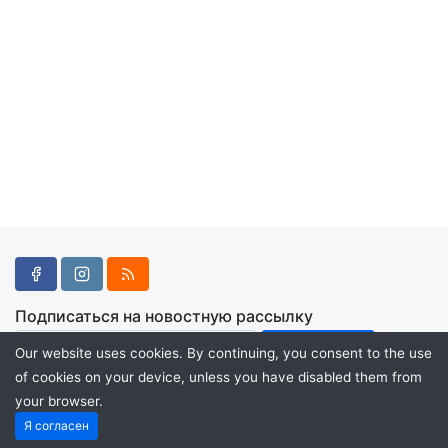
Подписаться на новостную рассылку
Our website uses cookies. By continuing, you consent to the use
of cookies on your device, unless you have disabled them from
your browser.
Powered by
PHP Pro Bid
. ©2026 Online Ventures Software
Я согласен