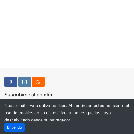
Suscribirse al boletín
Nuestro sitio web utiliza cookies. Al continuar, usted consiente el
uso de cookies en su dispositivo, a menos que las haya
deshabilitado desde su navegador.
Powered by
PHP Pro Bid
. ©2026 Online Ventures Software
Entiendo