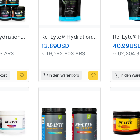
Re-Lyte® Hydration Electrolyte Powder
Re-Lyte® Hydration Electrolyte Powder Sample Pack (7 ct.)
12.89USD
40.99US
$ ARS
≈ 19,592.80$ ARS
≈ 62,304.
korb
In den Warenkorb
In den War