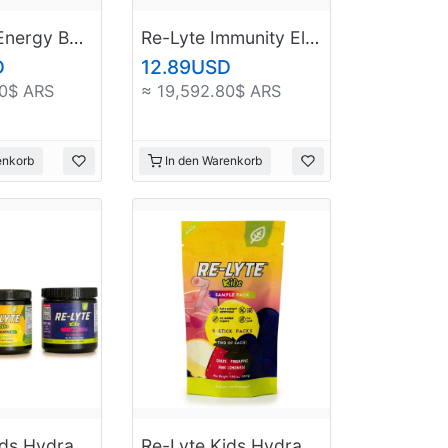
Re-Lyte® Energy Boost Caps
Re-Lyte Immunity Electrolyte Powder Sample Stick Pack
D
12.89USD
80$ ARS
≈ 19,592.80$ ARS
enkorb
In den Warenkorb
Re-Lyte Kids Hydration Electrolyte Powder
Re-Lyte Kids Hydration Sample Pack (6 ct.)