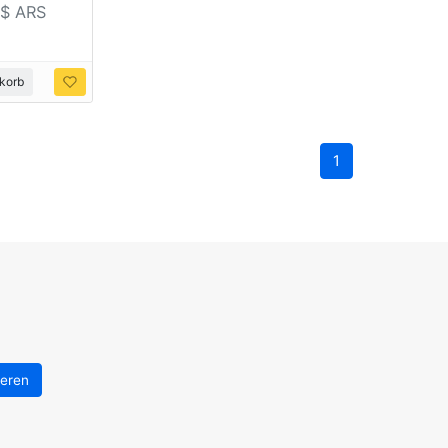
0$ ARS
korb
1