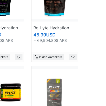
Re-Lyte® Hydration Electrolyte Powder 30 Count Stick Packs
Re-Lyte Hydration Electrolyte Powder Limited Edition / Chocolate
D
45.99USD
80$ ARS
≈ 69,904.80$ ARS
enkorb
In den Warenkorb