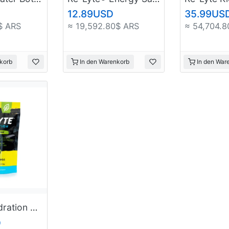
12.89USD
35.99US
$ ARS
≈ 19,592.80$ ARS
≈ 54,704.8
korb
In den Warenkorb
In den War
Re-Lyte Hydration Electrolyte Powder Bulk Pouch 175 Servings
D