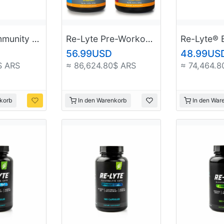
Re-Lyte® Immunity Electrolyte Powder
Re-Lyte Pre-Workout Electrolyte Powder 30 Servings
Re-Lyte® 
56.99USD
48.99US
$ ARS
≈ 86,624.80$ ARS
≈ 74,464.8
korb
In den Warenkorb
In den War