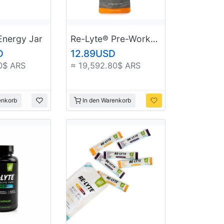
Energy Jar
Re-Lyte® Pre-Workout Sample Pack (4 ct.)
D
12.89USD
0$ ARS
≈ 19,592.80$ ARS
enkorb
In den Warenkorb