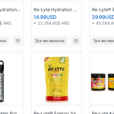
Re-Lyte® Hydration Support Plus Caps
Re-Lyte Hydration Support Capsules (120 Count Bottle)
14.99USD
29.99US
$ ARS
≈ 22,784.80$ ARS
≈ 45,584.
korb
In den Warenkorb
In den War
Re-Lyte® Water Bottle by YETI
Re-Lyte® Energy Sample Pack