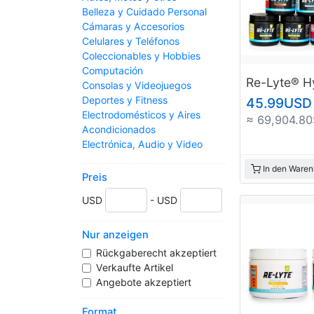
Belleza y Cuidado Personal
Cámaras y Accesorios
Celulares y Teléfonos
Coleccionables y Hobbies
Computación
Consolas y Videojuegos
Deportes y Fitness
45.99USD
Electrodomésticos y Aires
≈ 69,904.80
Acondicionados
Electrónica, Audio y Video
Entradas para Eventos
In den Waren
Herramientas y Construcción
Preis
Hogar y Muebles
USD
- USD
Industria y Oficinas
Inmuebles
Instrumentos Musicales
Nur anzeigen
Jardín y Muebles de Exterior
Rückgaberecht akzeptiert
Joyas y Relojes
Verkaufte Artikel
Juegos y Juguetes
Angebote akzeptiert
Libros, Revistas y Comics
Música, Películas y Series
Format