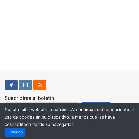
Suscribirse al boletín
Nuestro sitio web utiliza cookies. Al continuar, usted consiente el
uso de cookies en su dispositivo, a menos que las haya
deshabilitado desde su navegador.
Powered by
PHP Pro Bid
. ©2026 Online Ventures Software
Entiendo