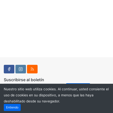
Suscribirse al boletín
Nuestro sitio web utiliza cookies. Al continuar, usted consiente el
uso de cookies en su dispositivo, a menos que las haya
deshabilitado desde su navegador.
Powered by
PHP Pro Bid
. ©2026 Online Ventures Software
Entiendo