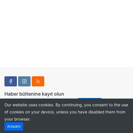
Haber bültenine kayıt olun
Our website uses cookies. By continuing, you consent to the use
of cookies on your device, unless you have disabled them from
your browser.
Powered by
PHP Pro Bid
. ©2026 Online Ventures Software
Anladım