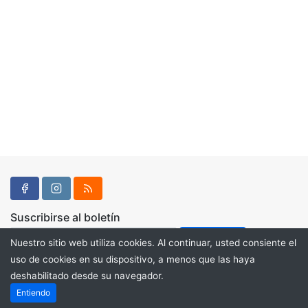
Suscribirse al boletín
Nuestro sitio web utiliza cookies. Al continuar, usted consiente el
uso de cookies en su dispositivo, a menos que las haya
deshabilitado desde su navegador.
Powered by
PHP Pro Bid
. ©2026 Online Ventures Software
Entiendo